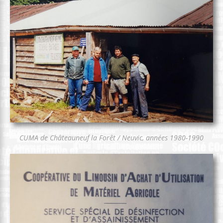
CUMA de Châteauneuf la Forêt / Neuvic, années 1980-1990