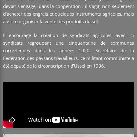
devait s’engager dans la coopération : il s’agit, non seulement
d’acheter des engrais et quelques instruments agricoles, mais
aussi d’organiser la vente des produits du sol.
Il encourage la création de syndicats agricoles, avec 15
syndicats regroupant une cinquantaine de communes
corréziennes dans les années 1920. Secrétaire de la
Fédération des paysans travailleurs, ce militant communiste a
été député de la circonscription d’Ussel en 1936.