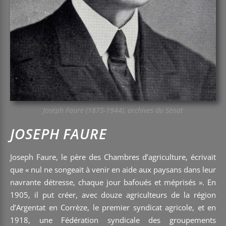
Joseph Faure (1875-1944), archives du Sénat
JOSEPH FAURE
Joseph Faure, le père des Chambres d’agriculture, écrivait
que « nul ne songeait à venir en aide aux paysans dans leur
navrante détresse, chaque jour bafoués et méprisés ». En
1905, il put créer, avec douze agriculteurs de la région
d’Argentat en Corrèze, le premier syndicat agricole, et en
1918, une Fédération syndicale des groupements